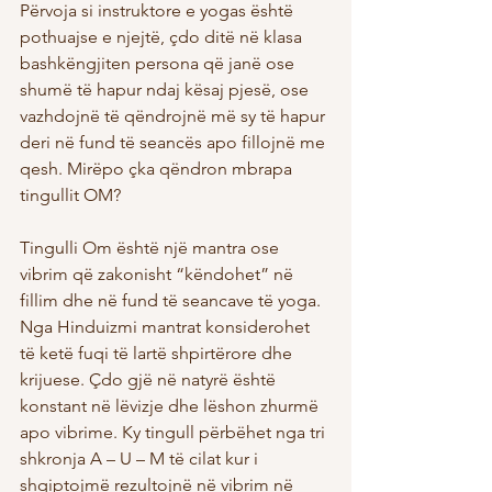
Përvoja si instruktore e yogas është 
pothuajse e njejtë, çdo ditë në klasa 
bashkëngjiten persona që janë ose 
shumë të hapur ndaj kësaj pjesë, ose 
vazhdojnë të qëndrojnë më sy të hapur 
deri në fund të seancës apo fillojnë me 
qesh. Mirëpo çka qëndron mbrapa 
tingullit OM?
Tingulli Om është një mantra ose 
vibrim që zakonisht “këndohet” në 
fillim dhe në fund të seancave të yoga. 
Nga Hinduizmi mantrat konsiderohet 
të ketë fuqi të lartë shpirtërore dhe 
krijuese. Çdo gjë në natyrë është 
konstant në lëvizje dhe lëshon zhurmë 
apo vibrime. Ky tingull përbëhet nga tri 
shkronja A – U – M të cilat kur i 
shqiptojmë rezultojnë në vibrim në 