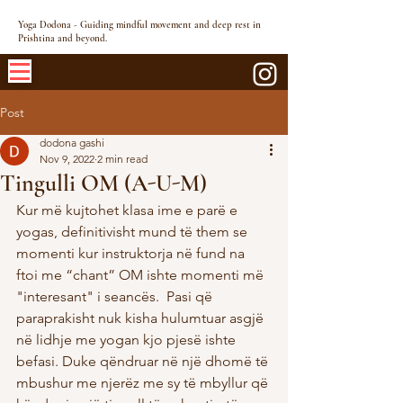
Yoga Dodona - Guiding mindful movement and deep rest in
Prishtina and beyond.
Post
dodona gashi
Nov 9, 2022
2 min read
Tingulli OM (A-U-M)
Kur më kujtohet klasa ime e parë e 
yogas, definitivisht mund të them se 
momenti kur instruktorja në fund na 
ftoi me “chant” OM ishte momenti më 
"interesant" i seancës.  Pasi që 
paraprakisht nuk kisha hulumtuar asgjë 
në lidhje me yogan kjo pjesë ishte 
befasi. Duke qëndruar në një dhomë të 
mbushur me njerëz me sy të mbyllur që 