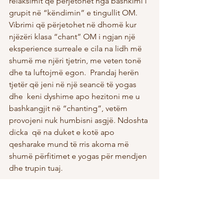
relaksimit që përjetohet nga bashkimi i 
grupit në “këndimin” e tingullit OM. 
Vibrimi që përjetohet në dhomë kur 
njëzëri klasa “chant” OM i ngjan një 
eksperience surreale e cila na lidh më 
shumë me njëri tjetrin, me veten tonë 
dhe ta luftojmë egon.  Prandaj herën 
tjetër që jeni në një seancë të yogas 
dhe  keni dyshime apo hezitoni me u 
bashkangjit në “chanting”, vetëm 
provojeni nuk humbisni asgjë. Ndoshta 
dicka  që na duket e kotë apo 
qesharake mund të rris akoma më 
shumë përfitimet e yogas për mendjen 
dhe trupin tuaj.
Namaste !