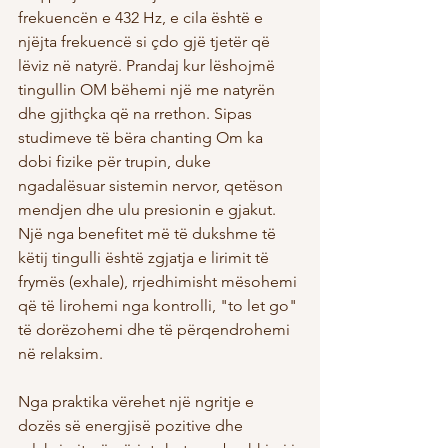
frekuencën e 432 Hz, e cila është e 
njëjta frekuencë si çdo gjë tjetër që 
lëviz në natyrë. Prandaj kur lëshojmë 
tingullin OM bëhemi një me natyrën 
dhe gjithçka që na rrethon. Sipas 
studimeve të bëra chanting Om ka 
dobi fizike për trupin, duke 
ngadalësuar sistemin nervor, qetëson 
mendjen dhe ulu presionin e gjakut. 
Një nga benefitet më të dukshme të 
këtij tingulli është zgjatja e lirimit të 
frymës (exhale), rrjedhimisht mësohemi 
që të lirohemi nga kontrolli, "to let go" 
të dorëzohemi dhe të përqendrohemi 
në relaksim.
Nga praktika vërehet një ngritje e 
dozës së energjisë pozitive dhe 