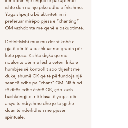
këndonin një tingull të pakuptimtë 
ishte deri në një pikë edhe e frikshme. 
Yoga shpejt u bë aktiviteti im i 
preferuar mirëpo pjesa e “chanting” 
OM vazhdonte me qenë e pakuptimtë.
Definitivisht mua mu desht kohë e 
gjatë për të u bashkuar me grupin për 
këtë pjesë. Kishte diçka që më 
ndalonte për me lëshu veten, frika e 
humbjes së kontrollit apo thjesht më 
dukej shumë OK që të përfundoja një 
seancë edhe pa “chant” OM. Në fund 
të ditës edhe është OK, çdo kush 
bashkëngjitet në klasa të yogas për 
arsye të ndryshme dhe jo të gjithë 
duan të ndërlidhen me pjesën 
spirituale.  