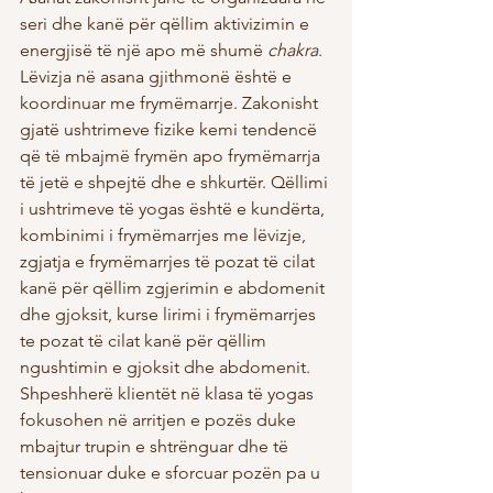
seri dhe kanë për qëllim aktivizimin e 
energjisë të një apo më shumë 
chakra
. 
Lëvizja në asana gjithmonë është e 
koordinuar me frymëmarrje. Zakonisht 
gjatë ushtrimeve fizike kemi tendencë 
që të mbajmë frymën apo frymëmarrja 
të jetë e shpejtë dhe e shkurtër. Qëllimi 
i ushtrimeve të yogas është e kundërta, 
kombinimi i frymëmarrjes me lëvizje, 
zgjatja e frymëmarrjes të pozat të cilat 
kanë për qëllim zgjerimin e abdomenit 
dhe gjoksit, kurse lirimi i frymëmarrjes 
te pozat të cilat kanë për qëllim 
ngushtimin e gjoksit dhe abdomenit.    
Shpeshherë klientët në klasa të yogas 
fokusohen në arritjen e pozës duke 
mbajtur trupin e shtrënguar dhe të 
tensionuar duke e sforcuar pozën pa u 