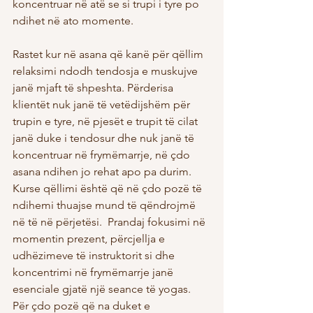
koncentruar në atë se si trupi i tyre po 
ndihet në ato momente. 
Rastet kur në asana që kanë për qëllim 
relaksimi ndodh tendosja e muskujve 
janë mjaft të shpeshta. Përderisa 
klientët nuk janë të vetëdijshëm për 
trupin e tyre, në pjesët e trupit të cilat 
janë duke i tendosur dhe nuk janë të 
koncentruar në frymëmarrje, në çdo 
asana ndihen jo rehat apo pa durim. 
Kurse qëllimi është që në çdo pozë të 
ndihemi thuajse mund të qëndrojmë 
në të në përjetësi.  Prandaj fokusimi në 
momentin prezent, përcjellja e 
udhëzimeve të instruktorit si dhe 
koncentrimi në frymëmarrje janë 
esenciale gjatë një seance të yogas. 
Për çdo pozë që na duket e 